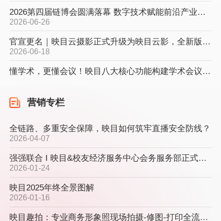
2026第四届链博会圆满落幕 数字技术赋能前沿产业智慧盛会
2026-06-26
官宣更名｜映目云摄影正式升级为映目云影，全新版本焕新上线！
2026-06-18
懂学术，更懂会议！映目八大核心功能构建学术会议管理高端平台！
2026-05-29
如何省心、省力办一场线上展会？映目展商管理系统全攻略
营销专栏
2026-05-09
全链路、多重安全保障，映目如何筑牢直播安全防线？
映目展商管理上线，带你解锁高效办展新模式！
2026-04-07
2026-05-08
强强联合 I 映目&校友经济服务中心会务服务部正式成立，开启会务新范式！
2026北京车展 I 雷军全场送T恤，王传福低调坐地铁，老板比车还好看？
2026-01-24
2026-04-28
映目2025年终全景图解
全链路、多重安全保障，映目如何筑牢直播安全防线？
2026-01-16
2026-04-07
映目趣拍：专业商务形象照现场拍摄-修图-打印全流程！
AI爆发式增长 I 将为会议行业带来那些影响？