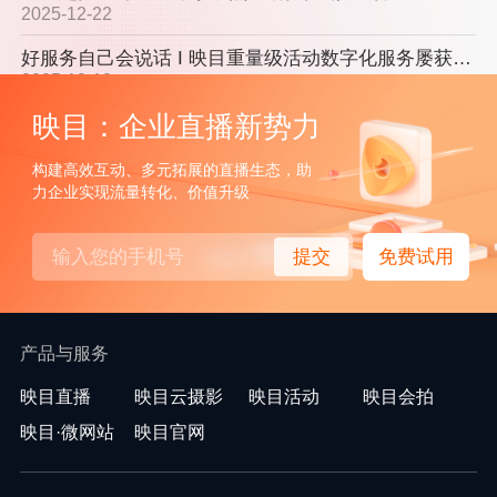
2025-12-22
2026-03-27
好服务自己会说话 I 映目重量级活动数字化服务屡获认可！
映目亮相第十四届商旅MICE采购大会，一站式数字化办会方案引关注！
2025-12-12
2026-03-23
映目：企业直播新势力
直播平台域名被限？映目以技术护航保障企业直播安全
映目亮相第十四届商旅MICE采购大会，一站式数字化办会方案引关注！
2025-10-31
2026-03-23
构建高效互动、多元拓展的直播生态，助
月底冲KPI！映目直播流量赠送大升级，会员买2年送1年！
力企业实现流量转化、价值升级
从“留量”到“销量”：映目携私域电商新解法亮相第九届团长大会
2025-10-29
2026-03-19
提交
免费试用
重磅上线 I 1999元/年！解锁映目云摄影95%专业版功能！
从“留量”到“销量”：映目携私域电商新解法亮相第九届团长大会
2025-08-29
2026-03-19
中国创新创业大赛山西赛区：映目“会展全链路数字化”方案成功摘奖！
映目2025年会成绩单：线上线下全流程执行，让年会高效落地！
2025-08-16
2026-02-09
产品与服务
会展季正当时，2025年数字化办会看这篇！
强强联合 I 映目&校友经济服务中心会务服务部正式成立，开启会务新范式！
映目直播
映目云摄影
映目活动
映目会拍
2025-08-08
2026-01-24
映目·微网站
映目官网
【映目618】活动攻略有哪些？速看！
如何办一场零差评年会？6大避坑指南，选对合作伙伴很关键！
2025-06-06
2025-12-31