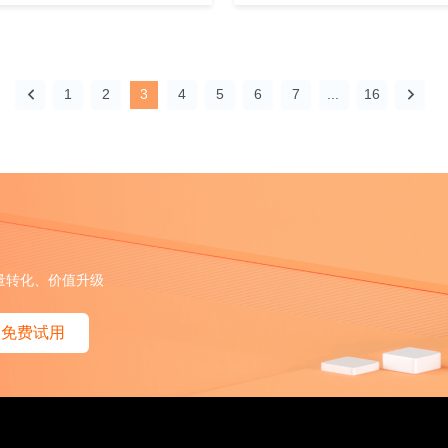
1
2
3
4
5
6
7
...
16
量转化、价值升级
免费试用