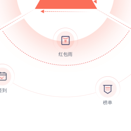
红包雨
榜单