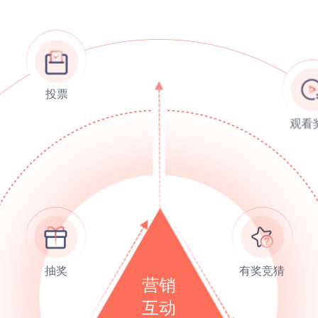
投票
抽奖
有奖竞猜
营销
互动