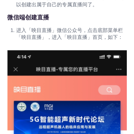
以创建出属于自己的专属直播间了。
微信端创建直播
进入「映目直播」微信公众号，点击底部菜单栏
「映目直播」，进入「映目直播」首页，如下：