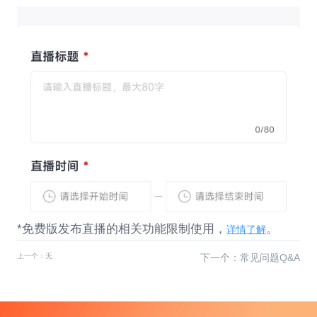
*免费版发布直播的相关功能限制使用，
。
详情了解
上一个：无
下一个：常见问题Q&A