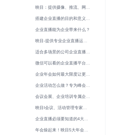
映目：提供摄像、推流、网络一站式企业直播服务
搭建企业直播的目的和意义是什么？
企业直播能为企业带来什么？
映目-提供专业企业直播运营服务
适合多场景的公司企业直播平台——映目
微信可以看的企业直播平台，专业-稳定-流畅
企业年会如何最大限度让更多人参与？不如看看线上视频直播平台
企业活动怎么做？专为峰会会展、研讨会等会议场景定制直播平台
会议会展、企业培训专属企业直播平台：开启数字化协作新篇章
映目I会议、活动管理专家，集会议、活动发布、报名、门票于一体
企业直播必须要知道的4大优势和3大需求！
年会燥起来！映目5大年会直播抽奖方式