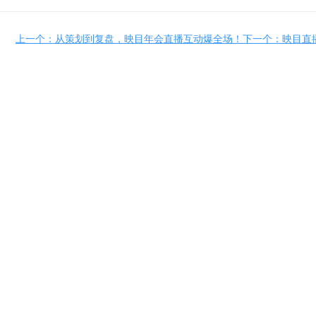
上一个：从策划到复盘，映目年会直播互动爆全场！
下一个：映目直