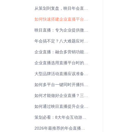
从策划到复盘，映目年会直播互动爆全场！
如何快速搭建企业直播平台？映目企业视频直播全攻略
映目直播：专为企业提供微信直播的企业直播营销平台
年会搞不定？八大难题应对策略解答！
企业直播：融合多营销功能与多端观看直播
企业直播选用直播平台时的关键点是什么？
大型品牌活动直播应该准备些什么？全流程避坑指南
如何多平台一键同时开播抖音、快手、B站、视频号？
如何才能做好企业直播？三大核心要点助你高效转化
如何通过映目直播提升企业直播用户运营能力？
策划必看：8大年会互动游戏，让你的年会全程不冷场！
2026年最推荐的年会直播软件平台有哪些？映目直播首推