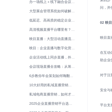
第四步
办一场线上＋线下融合会议该怎么做？
问，并
大型展会管理系统如何破解千人活动统筹难题
低延迟、高画质的稳定企业直播怎么做？看映目！
02 
高清视频直播平台哪里有？映目满足您的直播需求！
映目直
映目直播：大型活动直播流程是什么样子？
映目：企业直播与数字化营销平台的最佳选择
在互动
企业活动线上同步直播，外地员工也可一键参与！
助企业
会议现场直播全攻略：从筹备到执行的关键步骤
对于注
6步教你年会策划如何嗨翻全场！
10大好用的私域直播营销软件盘点！
安全与
私域电商直播营销，如何才能转化率翻倍？
2025企业直播营销平台选择全攻略：精准匹配，高效赋能
平台支