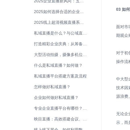
2025企业直播新风向：五大核心趋势引领变革
03 
2025如何选择合适的企业直播营销平台？
2025线上超清视频直播系统哪家强？企业级直播平台盘点
面对市
私域直播是什么？与公域直播有什么区别？
期观众
打造精彩企业庆典：从筹备到执行的全方位指南
对于初
大型活动拍摄，摄像多机位怎么安排？有哪些注意要点
操作流
什么是私域直播？如何做？
私域直播平台搭建方案及流程
中大型
怎样做好私域直播？
技术因
源浪费
企业如何做好私域直播？
专业企业直播平台有哪些？多端入会，高清高效
无论企
映目直播：高效搭建会议、活动直播
示，而
线上线下展会，如何利用数据提升参展商留存率？