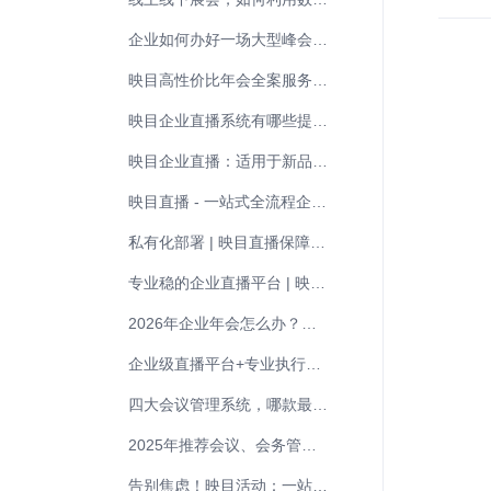
企业如何办好一场大型峰会活动直播？实战全攻略
映目高性价比年会全案服务，助力企业打造精彩盛会
映目企业直播系统有哪些提升用户留存的好用功能？
映目企业直播：适用于新品发布、在线培训、会议直播的专业平台
映目直播 - 一站式全流程企业直播营销解决方案
私有化部署 | 映目直播保障数据安全与品牌独立
专业稳的企业直播平台 | 映目助力品牌曝光与高效获客
2026年企业年会怎么办？选对直播平台是关键！
企业级直播平台+专业执行团队为您服务
四大会议管理系统，哪款最好用？
2025年推荐会议、会务管理平台有哪些？
告别焦虑！映目活动：一站式会议会务管理系统，重塑高效会议体验