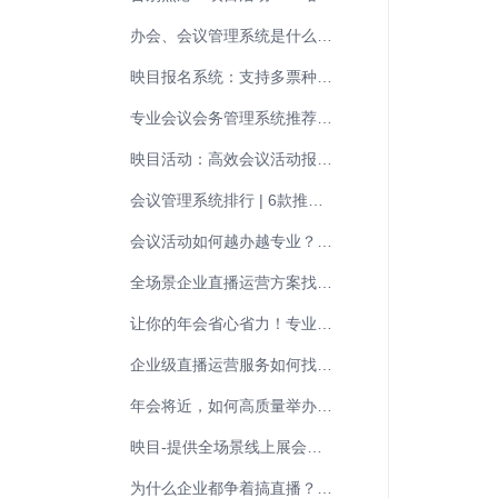
办会、会议管理系统是什么，都有哪些功能？
映目报名系统：支持多票种、高并发的专业活动报名平台
专业会议会务管理系统推荐：助力高效会务，提升参会体验
映目活动：高效会议活动报名购票系统！
会议管理系统排行 | 6款推荐的会议、会务管理平台
会议活动如何越办越专业？映目活动会务管理系统，全方位成就专业、高效活动
全场景企业直播运营方案找映目：解锁品牌传播新势能
让你的年会省心省力！专业年会直播平台
企业级直播运营服务如何找靠谱平台？标准是什么？
年会将近，如何高质量举办一场年会？
映目-提供全场景线上展会解决方案
为什么企业都争着搞直播？如何破局？