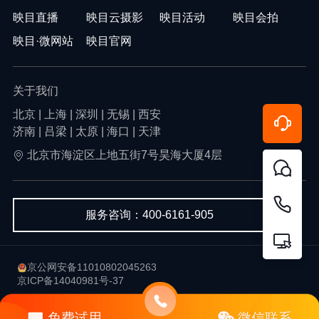
映目直播
映目云摄影
映目活动
映目会拍
映目·微网站
映目官网
关于我们
北京 | 上海 | 深圳 | 无锡 | 西安
济南 | 吕梁 | 太原 | 海口 | 天津
北京市海淀区上地五街7号昊海大厦4层
服务咨询：400-6161-905
京公网安备11010802045263
京ICP备14040981号-37
用户协议
隐私政策
免费试用
微信联系
Copyright © 2013-2026 北京韦尔科技有限公司-映目 版权所有