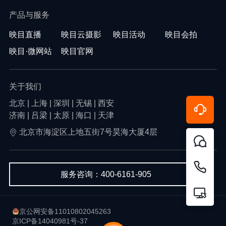
产品与服务
映目直播
映目云摄影
映目活动
映目会拍
映目·微网站
映目官网
关于我们
北京 | 上海 | 深圳 | 无锡 | 西安
济南 | 吕梁 | 太原 | 海口 | 天津
北京市海淀区上地五街7号昊海大厦4层
服务咨询：400-6161-905
京公网安备11010802045263
京ICP备14040981号-37