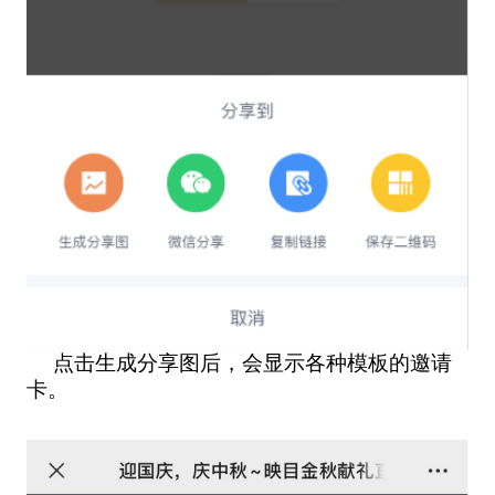
点击生成分享图后，会显示各种模板的邀请
卡。