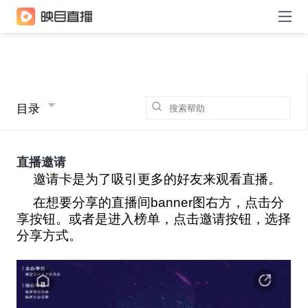
目录
直播邀请
邀请卡是为了吸引更多的好友来观看直播。
在想要分享的直播间
banner图右方，点击分
享按钮。或者是进入榜单，点击邀请按钮，选择
分享方式。