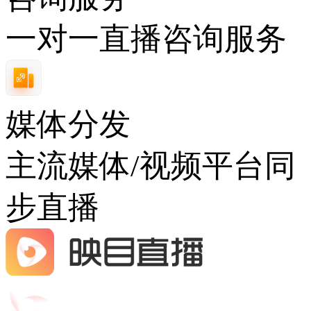
一对一直播咨询服务
媒体分发
主流媒体/视频平台同
步直播