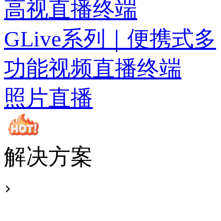
高视直播终端
GLive系列｜便携式多
功能视频直播终端
照片直播
解决方案