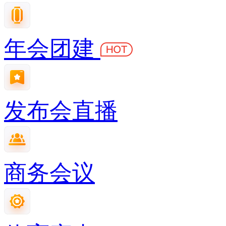
年会团建
发布会直播
商务会议