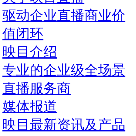
驱动企业直播商业价
值闭环
映目介绍
专业的企业级全场景
直播服务商
媒体报道
映目最新资讯及产品