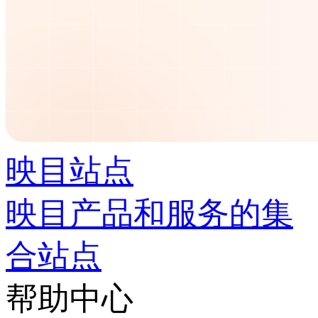
映目站点
映目产品和服务的集
合站点
帮助中心