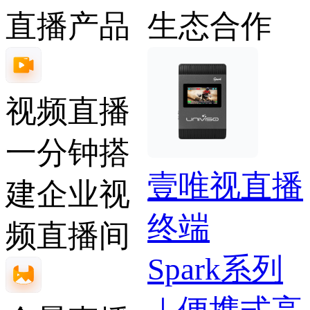
直播产品
生态合作
视频直播
一分钟搭
壹唯视直播
建企业视
终端
频直播间
Spark系列