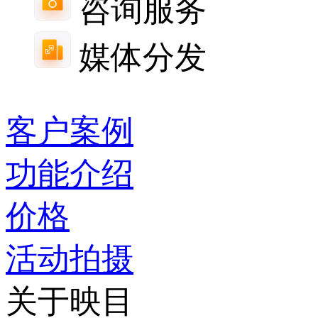
咨询服务
媒体分发
客户案例
功能介绍
价格
活动拍摄
关于映目