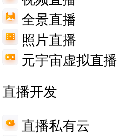
全景直播
照片直播
元宇宙虚拟直播
直播开发
直播私有云