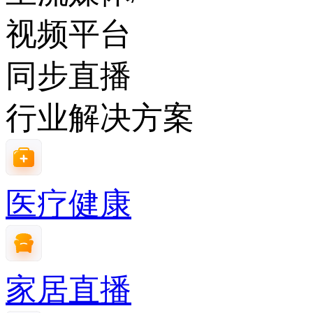
视频平台
同步直播
行业解决方案
医疗健康
家居直播