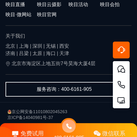
映目直播
映目云摄影
映目活动
映目会拍
映目·微网站
映目官网
关于我们
北京 | 上海 | 深圳 | 无锡 | 西安
济南 | 吕梁 | 太原 | 海口 | 天津
北京市海淀区上地五街7号昊海大厦4层
服务咨询：400-6161-905
京公网安备11010802045263
京ICP备14040981号-37
用户协议
隐私政策
免费试用
微信联系
Copyright © 2013-2026 北京韦尔科技有限公司-映目 版权所有