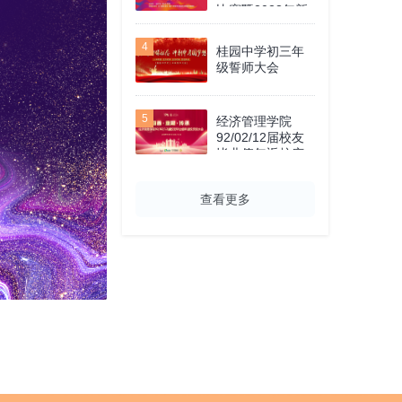
比赛暨2023年新
团员入团仪式
4
桂园中学初三年
级誓师大会
5
经济管理学院
92/02/12届校友
毕业值年返校庆
祝大会
查看更多