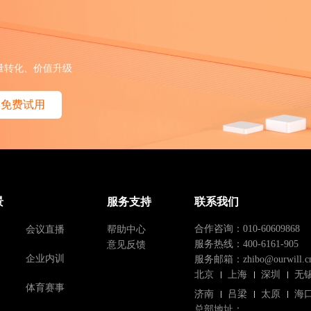
量转化、价值升级
免费试用
景
服务支持
联系我们
会议直播
帮助中心
合作咨询：010-60609868
意见反馈
服务热线：400-6161-905
企业内训
服务邮箱：zhibo@ourwill.c
北京
上海
深圳
无
体育赛事
济南
吕梁
太原
海
总部地址：