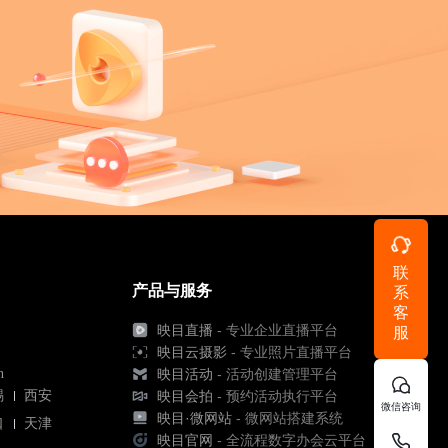
联
产品与服务
系
客
映目直播
- 专业企业直播平台
服
映目云摄影
- 专业照片直播平台
n
映目活动
- 活动创建管理平台
锡
西安
映目会拍
- 预约活动执行平台
微信咨询
映目·微网站
- 微网站搭建系统
口
天津
映目官网
- 全流程数字办会云平台