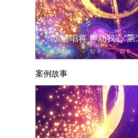
“缤纷唱将 声动我心”
0
0
34572
案例故事