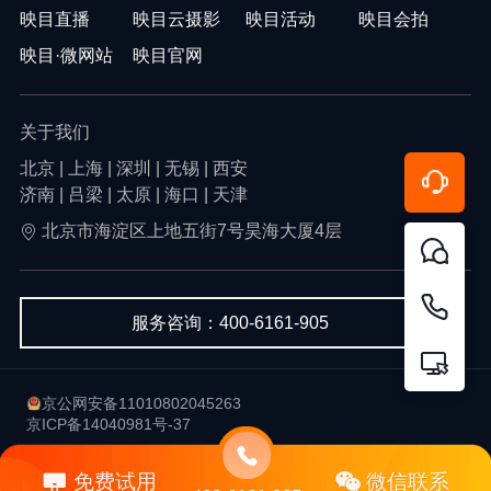
映目直播
映目云摄影
映目活动
映目会拍
映目·微网站
映目官网
关于我们
北京 | 上海 | 深圳 | 无锡 | 西安
济南 | 吕梁 | 太原 | 海口 | 天津
北京市海淀区上地五街7号昊海大厦4层
服务咨询：400-6161-905
京公网安备11010802045263
京ICP备14040981号-37
用户协议
隐私政策
免费试用
微信联系
Copyright © 2013-2026 北京韦尔科技有限公司-映目 版权所有