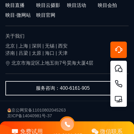
映目直播
映目云摄影
映目活动
映目会拍
映目·微网站
映目官网
关于我们
北京 | 上海 | 深圳 | 无锡 | 西安
济南 | 吕梁 | 太原 | 海口 | 天津
北京市海淀区上地五街7号昊海大厦4层
服务咨询：400-6161-905
京公网安备11010802045263
京ICP备14040981号-37
用户协议
隐私政策
免费试用
微信联系
Copyright © 2013-2026 北京韦尔科技有限公司-映目 版权所有