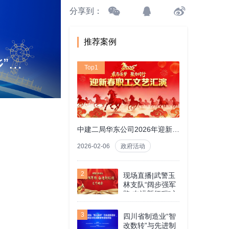
分享到：
推荐案例
滨州网直播|2022滨州“青鸟计划”全国路演暨“黄河岸边是家乡”云招聘第二阶段
Top1
中建二局华东公司2026年迎新春职工文艺汇演全程回看
2026-02-06
政府活动
2
现场直播|武警玉
林支队“阔步强军
路 奋进新征程”文
艺晚会
3
四川省制造业“智
改数转”与先进制