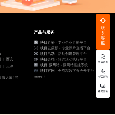
联
产品与服务
系
客
映目直播
- 专业企业直播平台
服
映目云摄影
- 专业照片直播平台
n
映目活动
- 活动创建管理平台
锡
西安
映目会拍
- 预约活动执行平台
微信咨询
映目·微网站
- 微网站搭建系统
口
天津
映目官网
- 全流程数字办会云平台
more
电话咨询
昊海大厦4层
免费体验