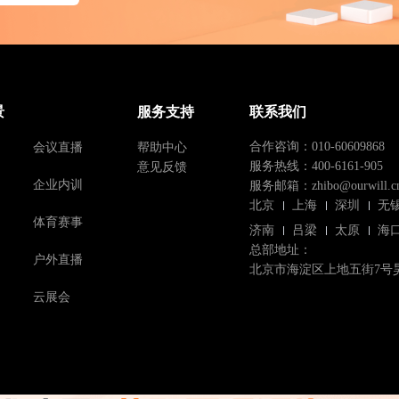
景
服务支持
联系我们
会议直播
帮助中心
合作咨询：010-60609868
意见反馈
服务热线：400-6161-905
企业内训
服务邮箱：zhibo@ourwill.c
北京
上海
深圳
无
体育赛事
济南
吕梁
太原
海
总部地址：
户外直播
北京市海淀区上地五街7号
云展会