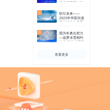
造业增值税加计
抵减政策专题培
训会
4
职引未来——
2023年华富街道
高校毕业生春季
专场线上就业指
导
5
我为冬奥出把力
—追梦冰雪相约
未来“岗位传颂奥
运情缘”线上演讲
展示之三
查看更多