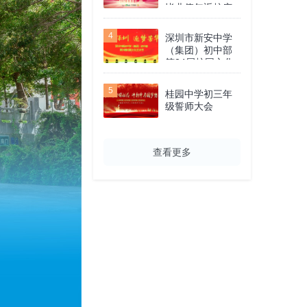
毕业值年返校庆
祝大会
4
深圳市新安中学
（集团）初中部
第24届校园文化
艺术节
5
桂园中学初三年
级誓师大会
查看更多