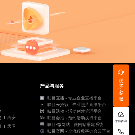
联
产品与服务
系
客
映目直播
- 专业企业直播平台
服
映目云摄影
- 专业照片直播平台
n
映目活动
- 活动创建管理平台
锡
西安
映目会拍
- 预约活动执行平台
微信咨询
映目·微网站
- 微网站搭建系统
口
天津
映目官网
- 全流程数字办会云平台