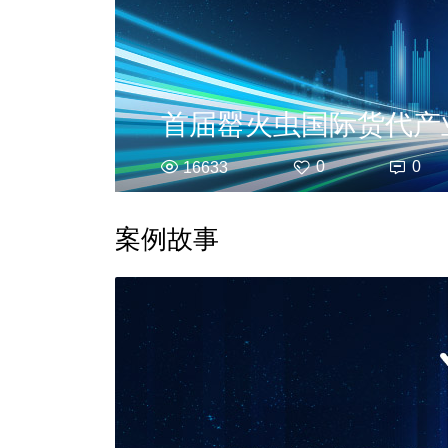
首届罂火虫国际货代产
0
0
16633
案例故事