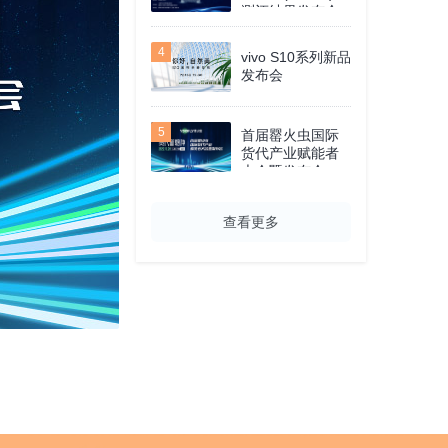
测评结果发布会
4
vivo S10系列新品
发布会
5
首届罂火虫国际
货代产业赋能者
大会暨发布会
查看更多