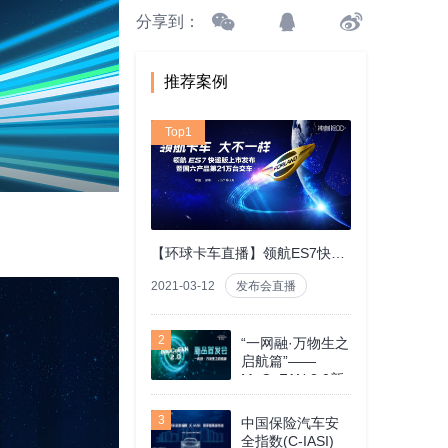
分享到：
推荐案例
Top1
【环球卡车直播】领航ES7快递版上市发布暨国六产品第21万台交车
2021-03-12
发布会直播
2
“一网融·万物生之
启航篇”——
MuCoFAN 2.0新
品首发会
3
中国保险汽车安
全指数(C-IASI)