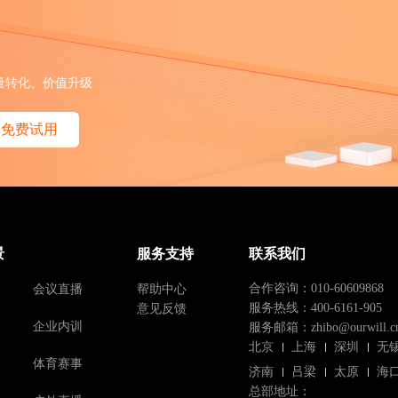
量转化、价值升级
免费试用
景
服务支持
联系我们
会议直播
帮助中心
合作咨询：010-60609868
意见反馈
服务热线：400-6161-905
企业内训
服务邮箱：zhibo@ourwill.c
北京
上海
深圳
无
体育赛事
济南
吕梁
太原
海
总部地址：