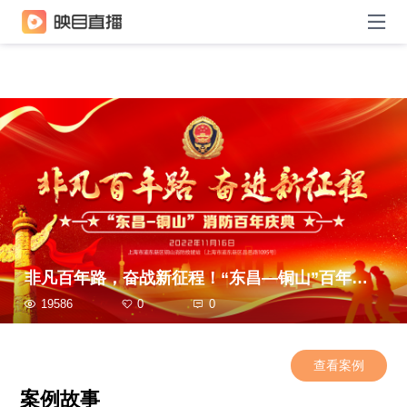
非凡百年路，奋战新征程！“东昌—铜山”百年庆典活动
19586
0
0
查看案例
案例故事