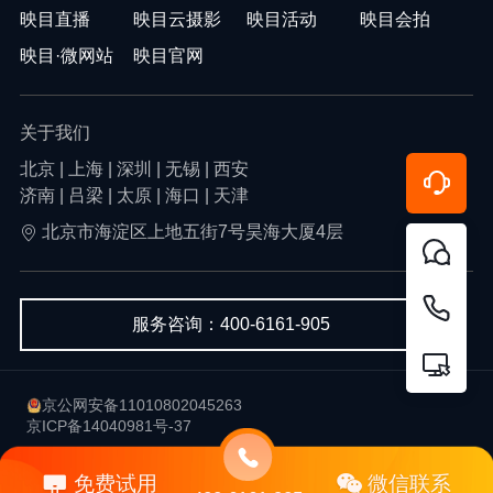
映目直播
映目云摄影
映目活动
映目会拍
映目·微网站
映目官网
关于我们
北京 | 上海 | 深圳 | 无锡 | 西安
济南 | 吕梁 | 太原 | 海口 | 天津
北京市海淀区上地五街7号昊海大厦4层
服务咨询：400-6161-905
京公网安备11010802045263
京ICP备14040981号-37
用户协议
隐私政策
免费试用
微信联系
Copyright © 2013-2026 北京韦尔科技有限公司-映目 版权所有