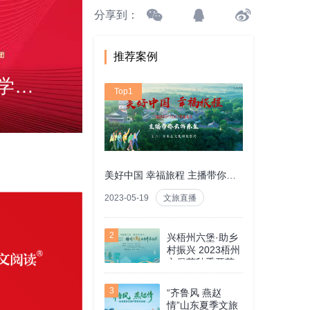
分享到：
推荐案例
第十一届儿童阅读与语文创意教学观摩研讨活动暨第九届小学群文阅读教学研讨系列活动
Top1
美好中国 幸福旅程 主播带你云游东至
2023-05-19
文旅直播
2
兴梧州六堡·助乡
村振兴 2023梧州
六堡茶秋季开茶
3
“齐鲁风 燕赵
情”山东夏季文旅