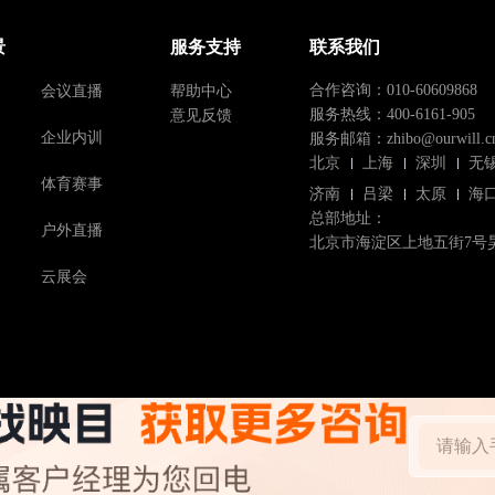
景
服务支持
联系我们
会议直播
帮助中心
合作咨询：010-60609868
意见反馈
服务热线：400-6161-905
企业内训
服务邮箱：zhibo@ourwill.c
北京
上海
深圳
无
体育赛事
济南
吕梁
太原
海
总部地址：
户外直播
北京市海淀区上地五街7号
云展会
Copyright © 2