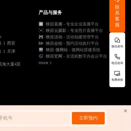
联
产品与服务
系
客
映目直播
- 专业企业直播平台
服
映目云摄影
- 专业照片直播平台
n
映目活动
- 活动创建管理平台
锡
西安
映目会拍
- 预约活动执行平台
微信咨询
映目·微网站
- 微网站搭建系统
口
天津
映目官网
- 全流程数字办会云平台
more
电话咨询
昊海大厦4层
免费体验
立即预约
013 - 2026 北京韦尔科技有限公司 - 映目 版权所有
用户协议
隐私政策