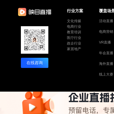
行业方案
覆盖场
文化传媒
活动直播
电商行业
电商营销
教育培训
医疗行业
VR直播
政企行业
家居地产
年会直播
在线咨询
海外直播
线上大赛
京公网安备11010802045263
京ICP备14040981号-37