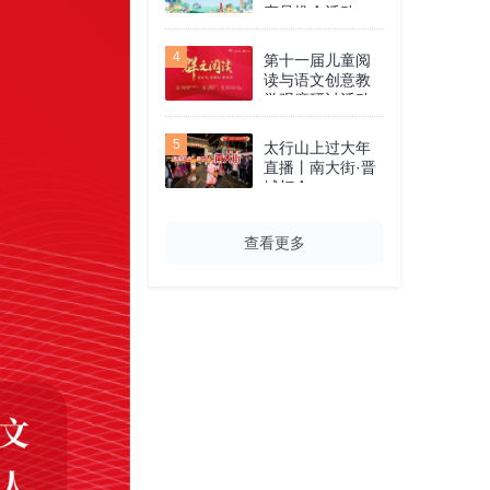
产品推介活动
4
第十一届儿童阅
读与语文创意教
学观摩研讨活动
暨第九届小学群
文阅读教学研讨
5
太行山上过大年
系列活动
直播丨南大街·晋
城灯会
查看更多