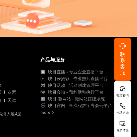
联
产品与服务
系
客
映目直播
- 专业企业直播平台
服
映目云摄影
- 专业照片直播平台
n
映目活动
- 活动创建管理平台
锡
西安
映目会拍
- 预约活动执行平台
微信咨询
映目·微网站
- 微网站搭建系统
口
天津
映目官网
- 全流程数字办会云平台
more
电话咨询
昊海大厦4层
免费体验