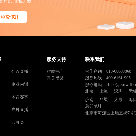
量转化、价值升级
免费试用
景
服务支持
联系我们
会议直播
帮助中心
合作咨询：010-60609868
意见反馈
服务热线：400-6161-905
企业内训
服务邮箱：zhibo@ourwill.c
北京
上海
深圳
无
体育赛事
济南
吕梁
太原
海
总部地址：
户外直播
北京市海淀区上地五街7号
云展会