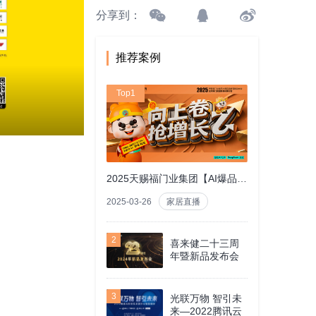
分享到：
推荐案例
Top1
2025天赐福门业集团【AI爆品战略营销发布会暨终端门店盈利模式研讨会】
2025-03-26
家居直播
2
喜来健二十三周
年暨新品发布会
3
光联万物 智引未
来—2022腾讯云