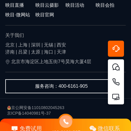
映目直播
映目云摄影
映目活动
映目会拍
映目·微网站
映目官网
关于我们
北京 | 上海 | 深圳 | 无锡 | 西安
济南 | 吕梁 | 太原 | 海口 | 天津
北京市海淀区上地五街7号昊海大厦4层
服务咨询：400-6161-905
京公网安备11010802045263
京ICP备14040981号-37
用户协议
隐私政策
免费试用
微信联系
Copyright © 2013-2026 北京韦尔科技有限公司-映目 版权所有