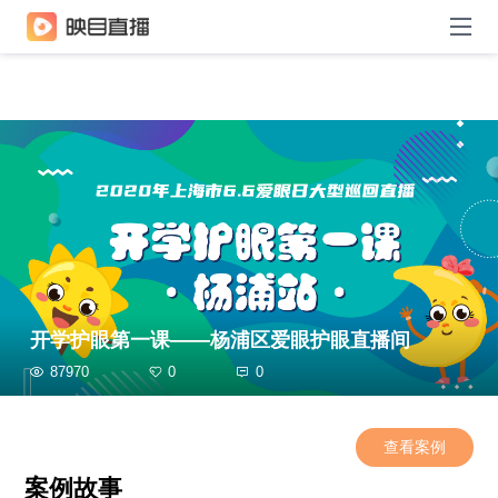
开学护眼第一课——杨浦区爱眼护眼直播间
87970
0
0
查看案例
案例故事