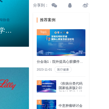
分享到：
推荐案例
3.1“医路先锋”系列学术会议 “在一起引领治愈”肺癌精准诊疗学术会议
Top1
分会场1：院外提高心脏骤停生存率实践
2023-11-01
医疗健康
2
《疾病分类代码
国家临床版2.0》
门急诊系统上线
培训会议
3
中意肿瘤研讨会