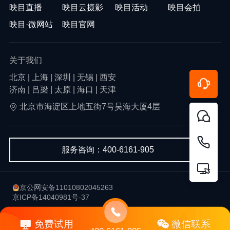
映目直播
映目云摄影
映目活动
映目会拍
映目·微网站
映目官网
关于我们
北京 | 上海 | 深圳 | 无锡 | 西安
济南 | 吕梁 | 太原 | 海口 | 天津
北京市海淀区上地五街7号昊海大厦4层
服务咨询：400-6161-905
京公网安备11010802045263
京ICP备14040981号-37
用户协议
隐私政策
免费试用
微信联系
Copyright © 2013-2026 北京韦尔科技有限公司-映目 版权所有