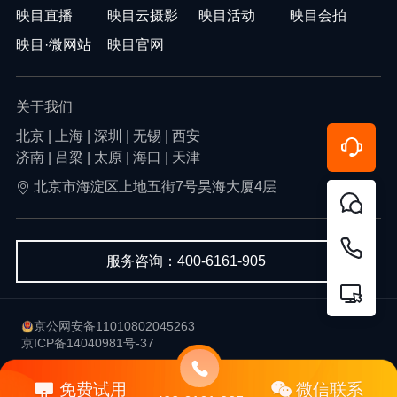
映目直播
映目云摄影
映目活动
映目会拍
映目·微网站
映目官网
关于我们
北京 | 上海 | 深圳 | 无锡 | 西安
济南 | 吕梁 | 太原 | 海口 | 天津
北京市海淀区上地五街7号昊海大厦4层
服务咨询：400-6161-905
京公网安备11010802045263
京ICP备14040981号-37
用户协议
隐私政策
免费试用
微信联系
Copyright © 2013-2026 北京韦尔科技有限公司-映目 版权所有