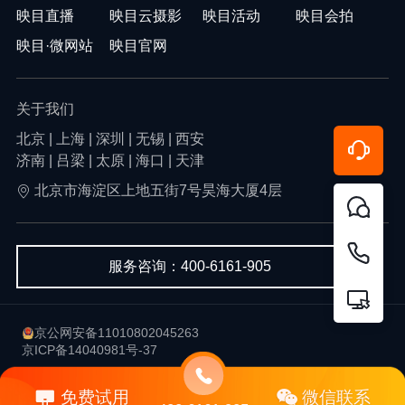
映目直播
映目云摄影
映目活动
映目会拍
映目·微网站
映目官网
关于我们
北京 | 上海 | 深圳 | 无锡 | 西安
济南 | 吕梁 | 太原 | 海口 | 天津
北京市海淀区上地五街7号昊海大厦4层
服务咨询：400-6161-905
京公网安备11010802045263
京ICP备14040981号-37
用户协议
隐私政策
免费试用
微信联系
Copyright © 2013-2026 北京韦尔科技有限公司-映目 版权所有