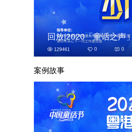
回放|2020「童话之
0
0
129461
案例故事