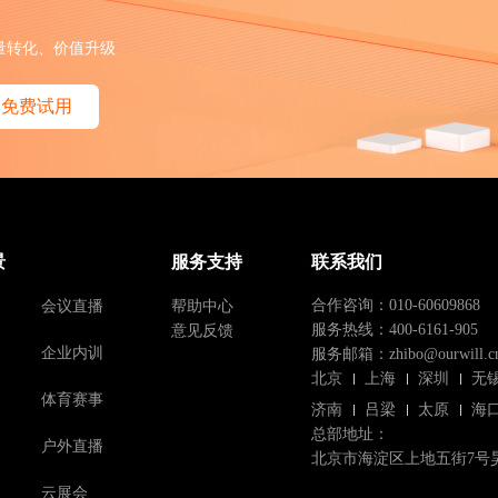
量转化、价值升级
免费试用
景
服务支持
联系我们
会议直播
帮助中心
合作咨询：010-60609868
意见反馈
服务热线：400-6161-905
企业内训
服务邮箱：zhibo@ourwill.c
北京
上海
深圳
无
体育赛事
济南
吕梁
太原
海
总部地址：
户外直播
北京市海淀区上地五街7号
云展会