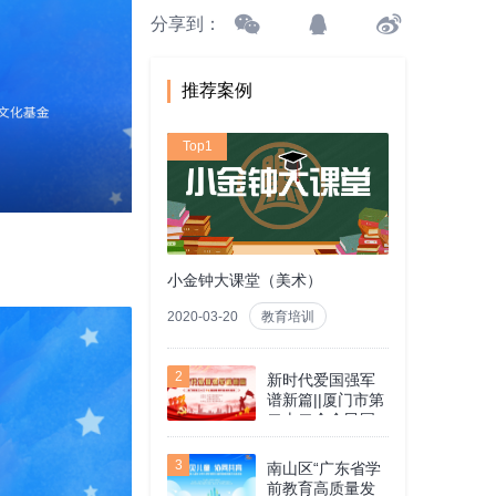
分享到：
推荐案例
Top1
小金钟大课堂（美术）
2020-03-20
教育培训
2
新时代爱国强军
谱新篇||厦门市第
二十二个全民国
防教育日
3
南山区“广东省学
前教育高质量发