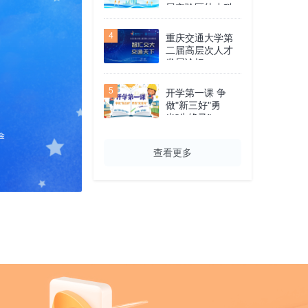
展实验区幼小科
学衔接项目”结项
暨成果展示交流
4
重庆交通大学第
活动
二届高层次人才
发展论坛
5
开学第一课 争
做"新三好"勇
当"先锋马"
查看更多