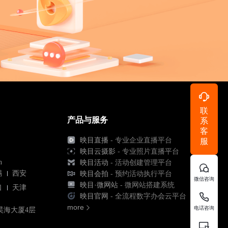
联
产品与服务
系
客
映目直播
- 专业企业直播平台
服
映目云摄影
- 专业照片直播平台
n
映目活动
- 活动创建管理平台
锡
西安
映目会拍
- 预约活动执行平台
微信咨询
映目·微网站
- 微网站搭建系统
口
天津
映目官网
- 全流程数字办会云平台
more
电话咨询
昊海大厦4层