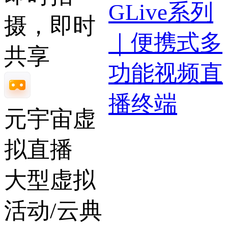
GLive系列
摄，即时
｜便携式多
共享
功能视频直
播终端
元宇宙虚
拟直播
大型虚拟
活动/云典