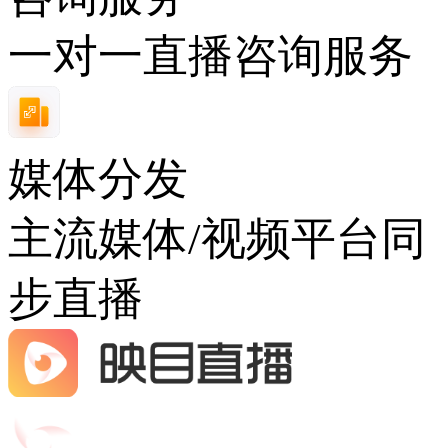
一对一直播咨询服务
媒体分发
主流媒体/视频平台同
步直播