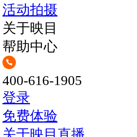
活动拍摄
关于映目
帮助中心
400-616-1905
登录
免费体验
关于映目直播