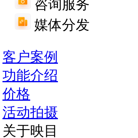
咨询服务
媒体分发
客户案例
功能介绍
价格
活动拍摄
关于映目