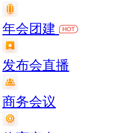
年会团建
发布会直播
商务会议