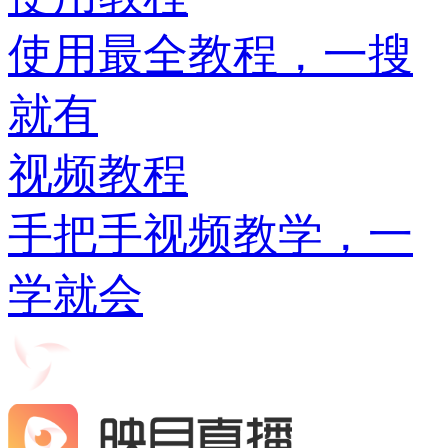
使用最全教程，一搜
就有
视频教程
手把手视频教学，一
学就会