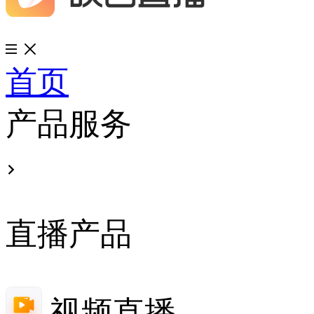
首页
产品服务
直播产品
视频直播