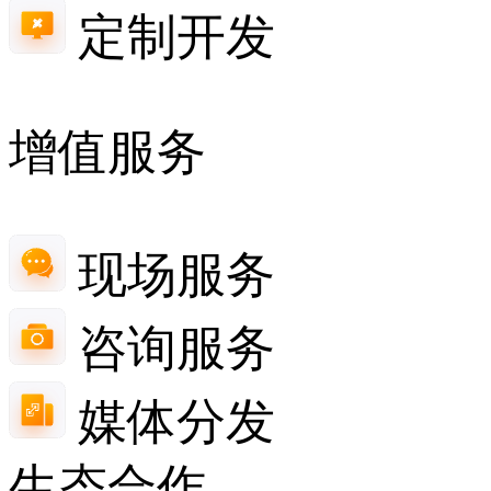
定制开发
增值服务
现场服务
咨询服务
媒体分发
生态合作