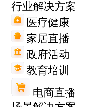
行业解决方案
医疗健康
家居直播
政府活动
教育培训
电商直播
场景解决方案