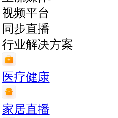
视频平台
同步直播
行业解决方案
医疗健康
家居直播