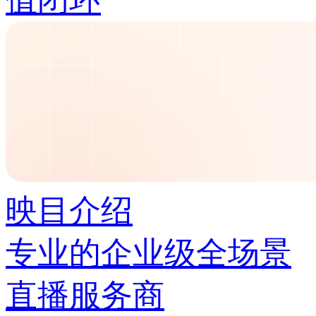
值闭环
映目介绍
专业的企业级全场景
直播服务商