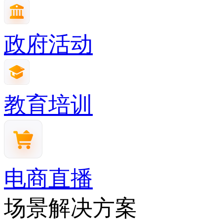
政府活动
教育培训
电商直播
场景解决方案