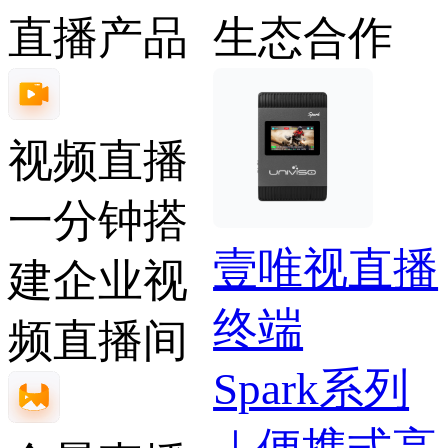
直播产品
生态合作
视频直播
一分钟搭
壹唯视直播
建企业视
终端
频直播间
Spark系列