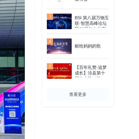
3
BSI 第八届万物互
联·智慧高峰论坛
暨30周年在华庆
典
4
献给妈妈的歌
5
【百年礼赞·追梦
成长】泾县第十
届中小学（幼
儿）艺术节艺术
表演城关五小展
查看更多
区