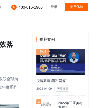
心
登录
免费体验
400-616-1905
推荐案例
高效落
Top1
、数联全球为
疫情期间 谨防“网瘾”
全年度系列
2022-04-09
医疗健康
2
2022年三亚英树
发布会