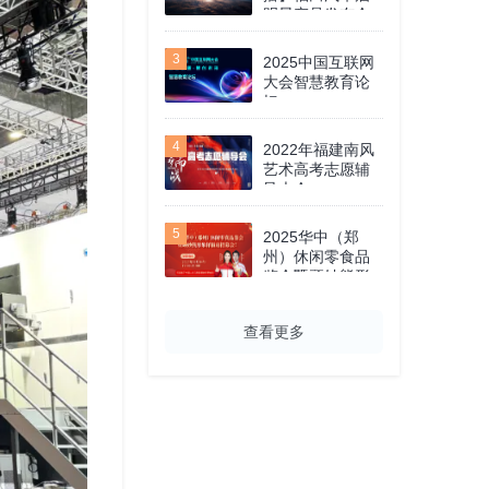
明星产品发布会
3
2025中国互联网
大会智慧教育论
坛
4
2022年福建南风
艺术高考志愿辅
导大会
5
2025华中（郑
州）休闲零食品
鉴会暨顽妙熊形
象样板店招募
会！
查看更多