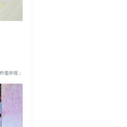
节纤毫毕现；