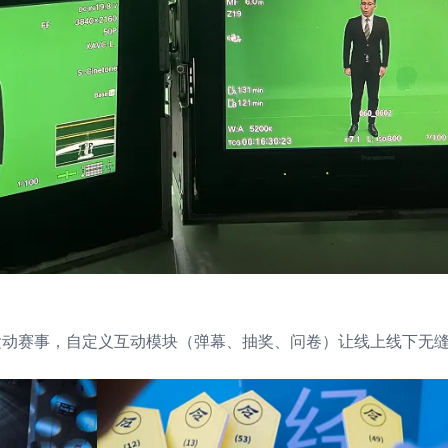
运动赛事，自定义互动模块（弹幕、抽奖、问卷）让线上线下无