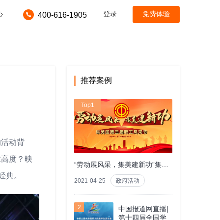
心
登录
免费体验
400-616-1905
推荐案例
Top1
的活动背
业高度？映
“劳动展风采，集美建新功”集美区第三届职工风采节
经典。
2021-04-25
政府活动
2
中国报道网直播|
第十四届全国学