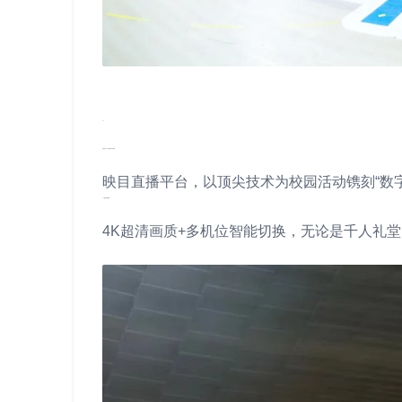
01
全程记录，让高光时刻永不褪色
映目直播平台，以顶尖技术为校园活动镌刻“数字
01 超清沉浸体验
4K超清画质+多机位智能切换，无论是千人礼