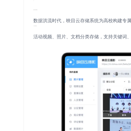
02
云端典藏，让青春记忆随时重生
数据洪流时代，映目云存储系统为高校构建专属
01.超大空间+智能检索
活动视频、照片、文档分类存储，支持关键词、