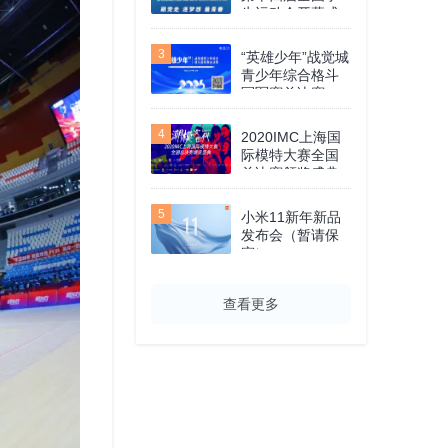
生运动会开幕式
3
“英雄少年”战觉城
青少年综合格斗
冠军赛总决赛
4
2020IMC上海国
际模特大赛全国
总决赛颁奖盛典
5
小米11新年新品
发布会（暂请保
密）
查看更多