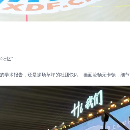
记忆”：
堂的学术报告，还是操场草坪的社团快闪，画面流畅无卡顿，细