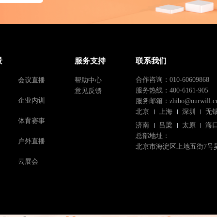
景
服务支持
联系我们
会议直播
帮助中心
合作咨询：010-60609868
意见反馈
服务热线：400-6161-905
企业内训
服务邮箱：zhibo@ourwill.c
北京
上海
深圳
无
体育赛事
济南
吕梁
太原
海
总部地址：
户外直播
北京市海淀区上地五街7号
云展会