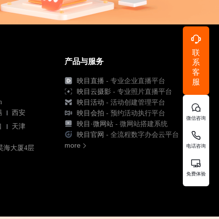
联
产品与服务
系
客
映目直播
- 专业企业直播平台
服
映目云摄影
- 专业照片直播平台
n
映目活动
- 活动创建管理平台
锡
西安
映目会拍
- 预约活动执行平台
微信咨询
映目·微网站
- 微网站搭建系统
口
天津
映目官网
- 全流程数字办会云平台
more
电话咨询
昊海大厦4层
免费体验