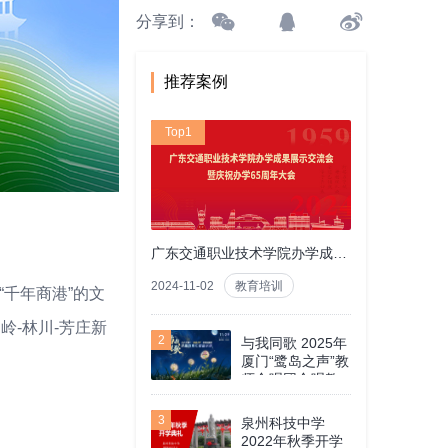
分享到：
推荐案例
Top1
广东交通职业技术学院办学成果展示交流会暨庆祝办学65周年
2024-11-02
教育培训
“千年商港”的文
岭-林川-芳庄新
2
与我同歌 2025年
厦门“鹭岛之声”教
师合唱团合唱教
育汇报音乐会
3
泉州科技中学
2022年秋季开学