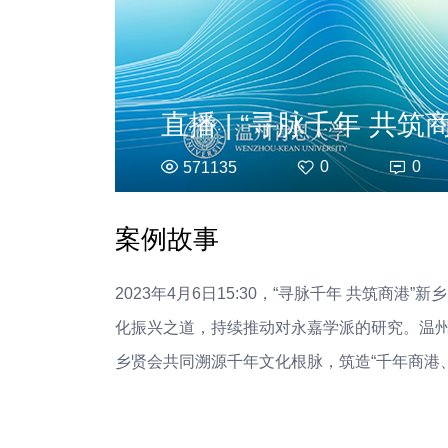
直播 | “寻脉千年 共
0
0
571135
案例故事
2023年4月6日15:30，“寻脉千年 共筑商
化振兴之道，持续推动对永嘉学派的研究。温州肯
乡贤会共同溯源千年文化根脉，筑造“千年商港