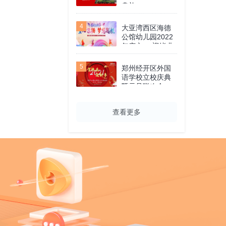
典礼
4
大亚湾西区海德
公馆幼儿园2022
年庆六一·迎毕业
文艺汇演活动
5
郑州经开区外国
语学校立校庆典
暨元旦联欢会
查看更多